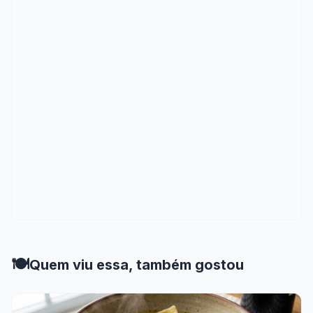
🍽️
Quem viu essa, também gostou