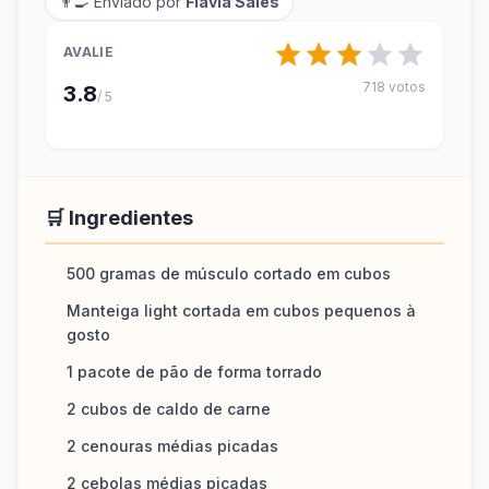
👨‍🍳 Enviado por
Flávia Sales
AVALIE
718 votos
3.8
/ 5
🛒 Ingredientes
500 gramas de músculo cortado em cubos
Manteiga light cortada em cubos pequenos à
gosto
1 pacote de pão de forma torrado
2 cubos de caldo de carne
2 cenouras médias picadas
2 cebolas médias picadas