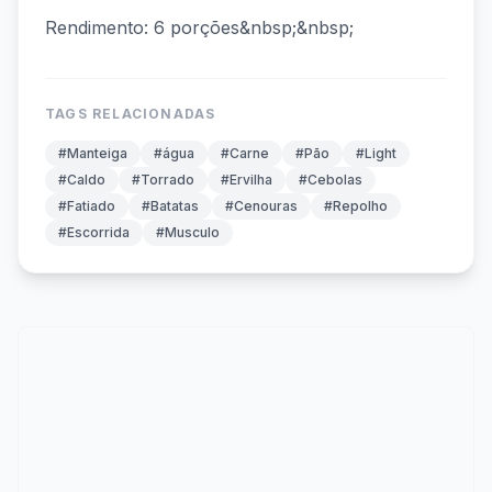
Rendimento: 6 porções&nbsp;&nbsp;
TAGS RELACIONADAS
#Manteiga
#água
#Carne
#Pão
#Light
#Caldo
#Torrado
#Ervilha
#Cebolas
#Fatiado
#Batatas
#Cenouras
#Repolho
#Escorrida
#Musculo