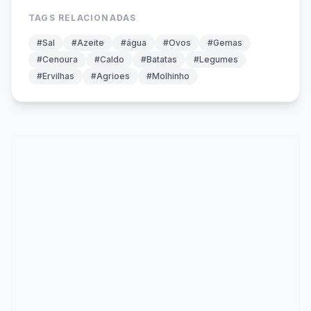
TAGS RELACIONADAS
#Sal
#Azeite
#água
#Ovos
#Gemas
#Cenoura
#Caldo
#Batatas
#Legumes
#Ervilhas
#Agrioes
#Molhinho