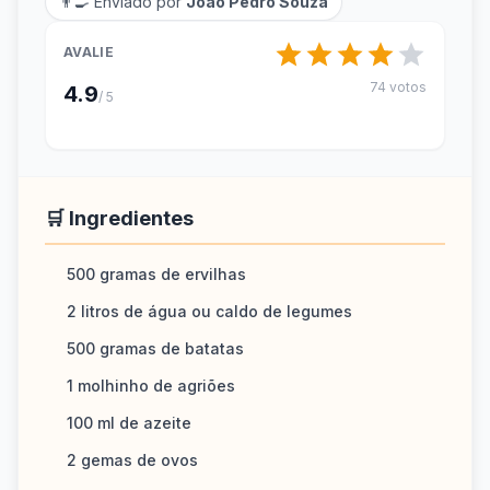
👨‍🍳 Enviado por
João Pedro Souza
AVALIE
74 votos
4.9
/ 5
🛒 Ingredientes
500 gramas de ervilhas
2 litros de água ou caldo de legumes
500 gramas de batatas
1 molhinho de agriões
100 ml de azeite
2 gemas de ovos