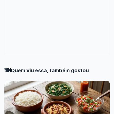
🍽️
Quem viu essa, também gostou