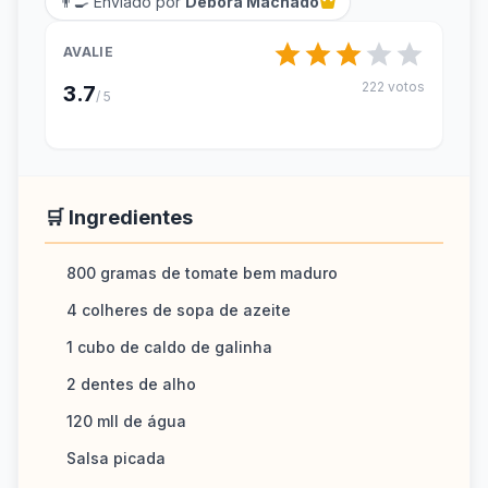
👨‍🍳 Enviado por
Débora Machado
AVALIE
222 votos
3.7
/ 5
🛒 Ingredientes
800 gramas de tomate bem maduro
4 colheres de sopa de azeite
1 cubo de caldo de galinha
2 dentes de alho
120 mll de água
Salsa picada