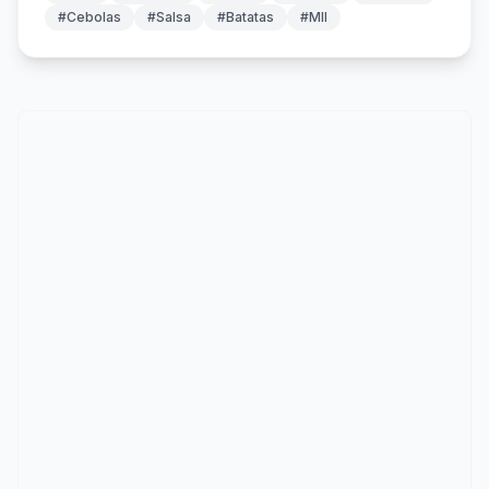
#Cebolas
#Salsa
#Batatas
#Mll