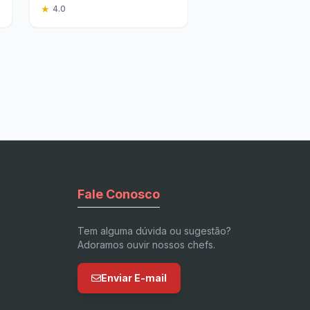
Deliciosa
★
4.0
Fale Conosco
Tem alguma dúvida ou sugestão?
Adoramos ouvir nossos chefs.
Enviar E-mail