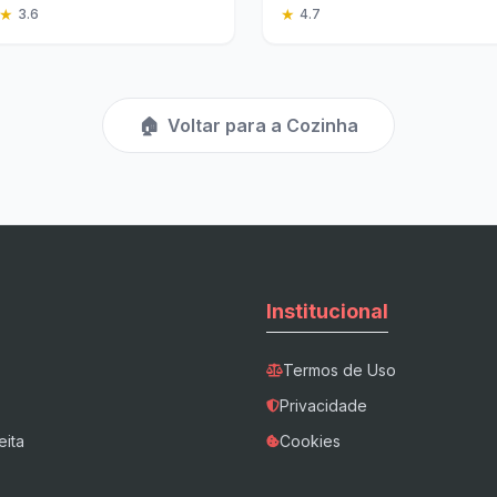
Deliciosa
★
★
3.6
4.7
🏠
Voltar para a Cozinha
Institucional
Termos de Uso
Privacidade
eita
Cookies