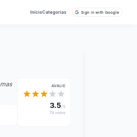
Início
Categorias
ramas
AVALIE
3.5
/ 5
74 votos