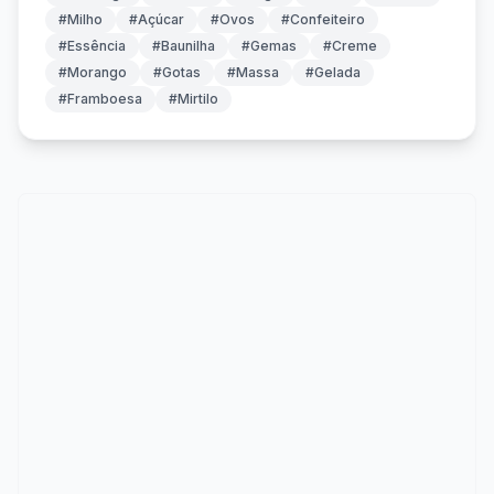
#Milho
#Açúcar
#Ovos
#Confeiteiro
#Essência
#Baunilha
#Gemas
#Creme
#Morango
#Gotas
#Massa
#Gelada
#Framboesa
#Mirtilo