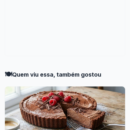
🍽️
Quem viu essa, também gostou