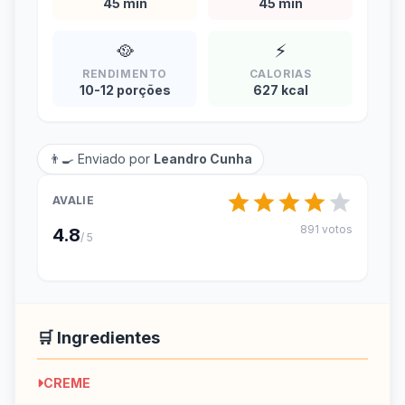
45 min
45 min
🥘
⚡
RENDIMENTO
CALORIAS
10-12 porções
627 kcal
👨‍🍳 Enviado por
Leandro Cunha
AVALIE
891 votos
4.8
/ 5
🛒 Ingredientes
CREME