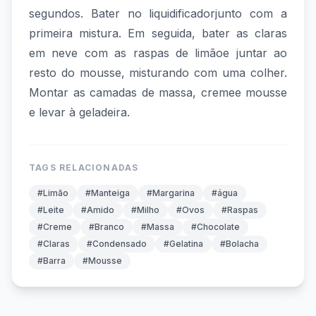
segundos. Bater no liquidificadorjunto com a
primeira mistura. Em seguida, bater as claras
em neve com as raspas de limãoe juntar ao
resto do mousse, misturando com uma colher.
Montar as camadas de massa, cremee mousse
e levar à geladeira.
TAGS RELACIONADAS
#Limão
#Manteiga
#Margarina
#água
#Leite
#Amido
#Milho
#Ovos
#Raspas
#Creme
#Branco
#Massa
#Chocolate
#Claras
#Condensado
#Gelatina
#Bolacha
#Barra
#Mousse