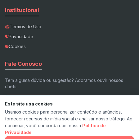
Institucional
Termos de Uso
Privacidade
Cookies
Fale Conosco
Tem alguma dúvida ou sugestão? Adoramos ouvir nossos
chefs.
Enviar E-mail
Este site usa cookies
Usamos cookies para personalizar conteúdo e anúncios,
fornecer recursos de mídia social e analisar nosso tráfego. Ao
continuar, você concorda com nossa
Política de
Privacidade
.
© 2026 Receita.app - Feito com ❤️ e pimenta.